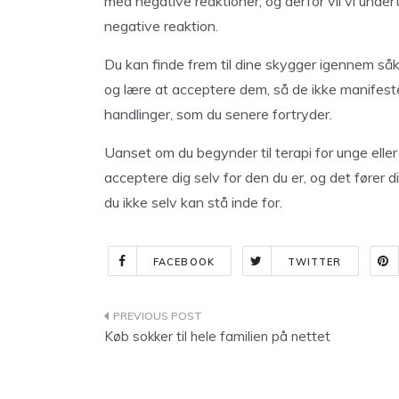
med negative reaktioner, og derfor vil vi under
negative reaktion.
Du kan finde frem til dine skygger igennem s
og lære at acceptere dem, så de ikke manifester
handlinger, som du senere fortryder.
Uanset om du begynder til terapi for unge eller 
acceptere dig selv for den du er, og det fører d
du ikke selv kan stå inde for.
FACEBOOK
TWITTER
Indlægsnavigation
Køb sokker til hele familien på nettet