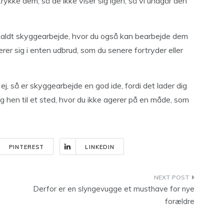
trykke dem, så de ikke viser sig igen, så vi undgår den
åkaldt skyggearbejde, hvor du også kan bearbejde dem
er sig i enten udbrud, som du senere fortryder eller
ej, så er skyggearbejde en god ide, fordi det lader dig
ig hen til et sted, hvor du ikke agerer på en måde, som
PINTEREST
LINKEDIN
Derfor er en slyngevugge et musthave for nye
forældre