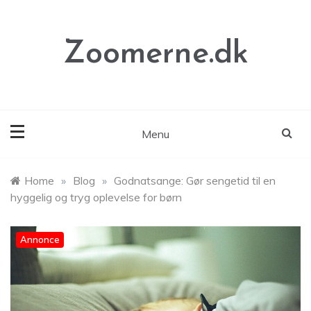
Skip
to
content
Zoomerne.dk
Menu
Home
»
Blog
»
Godnatsange: Gør sengetid til en
hyggelig og tryg oplevelse for børn
Annonce