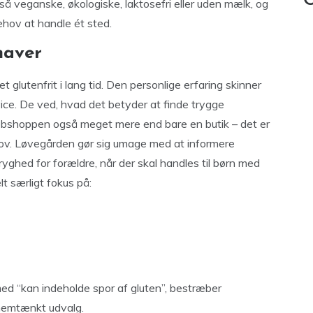
C
så veganske, økologiske, laktosefri eller uden mælk, og
ehov at handle ét sted.
maver
et glutenfrit i lang tid. Den personlige erfaring skinner
ice. De ved, hvad det betyder at finde trygge
ebshoppen også meget mere end bare en butik – det er
hov. Løvegården gør sig umage med at informere
yghed for forældre, når der skal handles til børn med
lt særligt fokus på:
d “kan indeholde spor af gluten”, bestræber
nemtænkt udvalg.