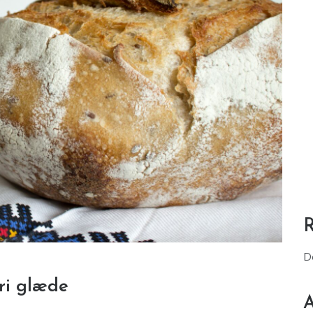
D
ri glæde
A