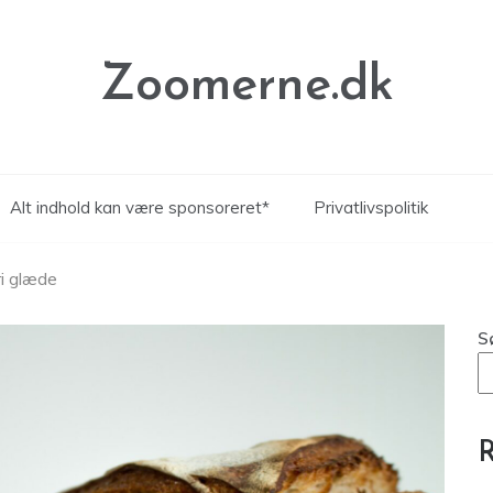
Zoomerne.dk
Alt indhold kan være sponsoreret*
Privatlivspolitik
ri glæde
S
R