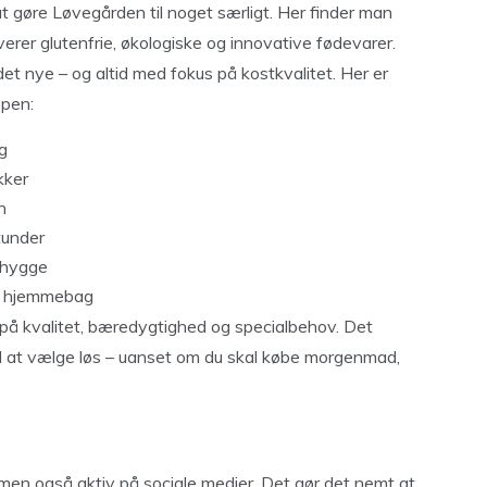
at gøre Løvegården til noget særligt. Her finder man
rer glutenfrie, økologiske og innovative fødevarer.
et nye – og altid med fokus på kostkvalitet. Her er
ppen:
g
kker
n
tunder
e hygge
l hjemmebag
å kvalitet, bæredygtighed og specialbehov. Det
ved at vælge løs – uanset om du skal købe morgenmad,
 men også aktiv på sociale medier. Det gør det nemt at