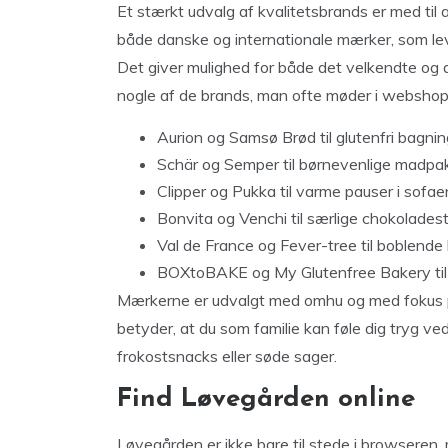
Et stærkt udvalg af kvalitetsbrands er med til 
både danske og internationale mærker, som leve
Det giver mulighed for både det velkendte og d
nogle af de brands, man ofte møder i websho
Aurion og Samsø Brød til glutenfri bagnin
Schär og Semper til børnevenlige madpa
Clipper og Pukka til varme pauser i sofae
Bonvita og Venchi til særlige chokolades
Val de France og Fever-tree til boblend
BOXtoBAKE og My Glutenfree Bakery ti
Mærkerne er udvalgt med omhu og med fokus p
betyder, at du som familie kan føle dig tryg 
frokostsnacks eller søde sager.
Find Løvegården online
Løvegården er ikke bare til stede i browseren,