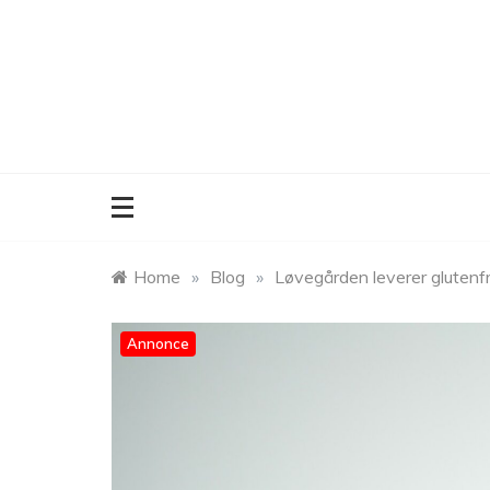
Skip
to
content
Home
»
Blog
»
Løvegården leverer glutenf
Annonce