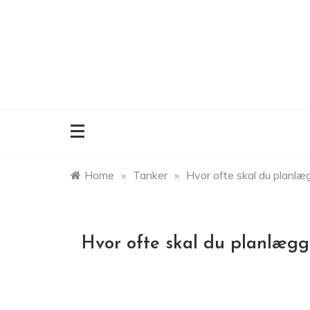
Skip
to
content
Home
»
Tanker
»
Hvor ofte skal du planlæ
Hvor ofte skal du planlæg