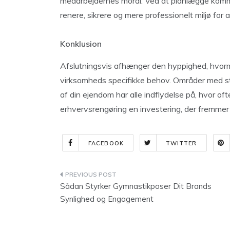
medarbejdernes moral. Ved at planlægge komme
renere, sikrere og mere professionelt miljø for a
Konklusion
Afslutningsvis afhænger den hyppighed, hvorm
virksomheds specifikke behov. Områder med stor
af din ejendom har alle indflydelse på, hvor oft
erhvervsrengøring en investering, der fremmer
FACEBOOK
TWITTER
Indlægsnavigation
Sådan Styrker Gymnastikposer Dit Brands
Synlighed og Engagement