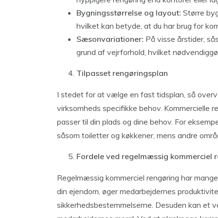
Bygningsstørrelse og layout:
Større byg
hvilket kan betyde, at du har brug for ko
Sæsonvariationer:
På visse årstider, s
grund af vejrforhold, hvilket nødvendiggø
Tilpasset rengøringsplan
I stedet for at vælge en fast tidsplan, så overve
virksomheds specifikke behov. Kommercielle re
passer til din plads og dine behov. For eksemp
såsom toiletter og køkkener, mens andre om
Fordele ved regelmæssig kommerciel 
Regelmæssig kommerciel rengøring har mange 
din ejendom, øger medarbejdernes produktivite
sikkerhedsbestemmelserne. Desuden kan et velh