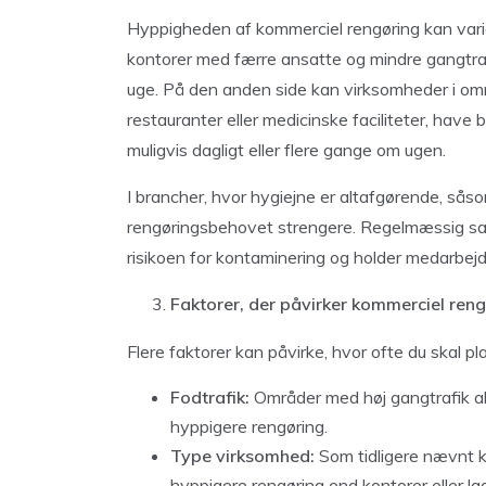
Hyppigheden af ​​kommerciel rengøring kan var
kontorer med færre ansatte og mindre gangtra
uge. På den anden side kan virksomheder i områ
restauranter eller medicinske faciliteter, have
muligvis dagligt eller flere gange om ugen.
I brancher, hvor hygiejne er altafgørende, sås
rengøringsbehovet strengere. Regelmæssig san
risikoen for kontaminering og holder medarbejd
Faktorer, der påvirker kommerciel re
Flere faktorer kan påvirke, hvor ofte du skal 
Fodtrafik:
Områder med høj gangtrafik ak
hyppigere rengøring.
Type virksomhed:
Som tidligere nævnt 
hyppigere rengøring end kontorer eller la