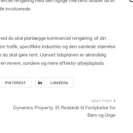
C
rciel rengøring med den rigtige frekvens skaber du et
lle involverede.
ed du skal planlægge kommerciel rengøring, af din
 trafik, specifikke industrier og den samlede størrelse
e du skal gøre rent. Uanset tidsplanen er almindelig
 en renere, sundere og mere effektiv arbejdsplads.
PINTEREST
LINKEDIN
Dynamics Property: Et Redskab til Fordybelse for
Børn og Unge