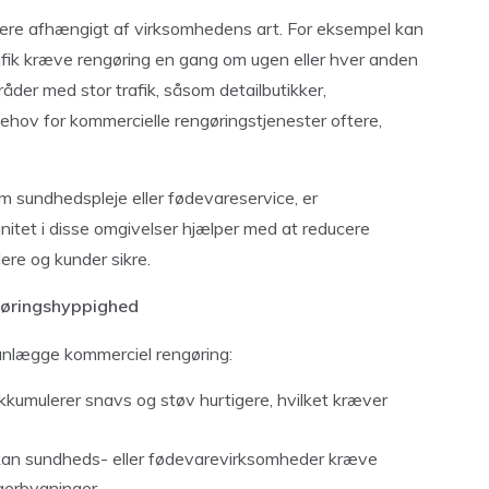
iere afhængigt af virksomhedens art. For eksempel kan
fik kræve rengøring en gang om ugen eller hver anden
der med stor trafik, såsom detailbutikker,
 behov for kommercielle rengøringstjenester oftere,
om sundhedspleje eller fødevareservice, er
itet i disse omgivelser hjælper med at reducere
ere og kunder sikre.
ngøringshyppighed
planlægge kommerciel rengøring:
kumulerer snavs og støv hurtigere, hvilket kræver
kan sundheds- eller fødevarevirksomheder kræve
gerbygninger.