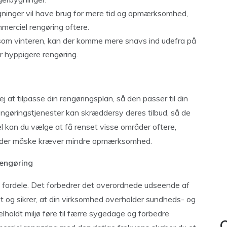
ninger vil have brug for mere tid og opmærksomhed,
mmerciel rengøring oftere.
åsom vinteren, kan der komme mere snavs ind udefra på
r hyppigere rengøring.
j at tilpasse din rengøringsplan, så den passer til din
ngøringstjenester kan skræddersy deres tilbud, så de
el kan du vælge at få renset visse områder oftere,
råder måske kræver mindre opmærksomhed.
rengøring
fordele. Det forbedrer det overordnede udseende af
t og sikrer, at din virksomhed overholder sundheds- og
oldt miljø føre til færre sygedage og forbedre